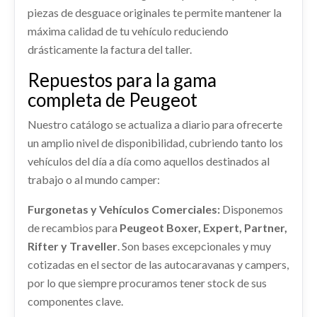
Consultar
piezas de desguace originales te permite mantener la
PEUGEOT 3008 GT LINE
máxima calidad de tu vehículo reduciendo
REFUERZO PARAGOLPES TRASERO
Ref:
2257263
drásticamente la factura del taller.
REFUERZO PARAGOLPES TRASERO usado.
Consultar
PEUGEOT 3008 GT LINE
Repuestos para la gama
completa de Peugeot
Ref:
2257299
Nuestro catálogo se actualiza a diario para ofrecerte
Consultar
un amplio nivel de disponibilidad, cubriendo tanto los
vehículos del día a día como aquellos destinados al
MANGUETA DELANTERA DERECHA
trabajo o al mundo camper:
MANGUETA DELANTERA DERECHA usado.
Furgonetas y Vehículos Comerciales:
Disponemos
PEUGEOT 3008 GT LINE
de recambios para
Peugeot Boxer, Expert, Partner,
Ref:
2257283
RADIADOR AGUA
Rifter y Traveller
. Son bases excepcionales y muy
cotizadas en el sector de las autocaravanas y campers,
RADIADOR AGUA usado.
Consultar
PEUGEOT 3008 GT LINE
por lo que siempre procuramos tener stock de sus
componentes clave.
Ref:
2257297
AMORTIGUADOR DELANTERO DERECHO