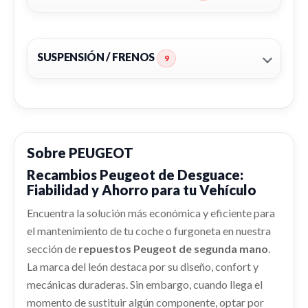
Ref:
2257301
PARAGOLPES TRASERO 1617991480
PARAGOLPES TRASERO 1617991480 usado.
Consultar
PEUGEOT 3008 GT LINE
SUSPENSIÓN / FRENOS
9
Ref:
2257287
OEM:
1617991480
CONDENSADOR / RADIADOR AIRE
ACONDICIONADO
shopping_cart
198,22 €
CONDENSADOR / RADIADOR AIRE... usado.
PEUGEOT 3008 GT LINE
Sobre PEUGEOT
CREMALLERA DIRECCION
Ref:
2257276
Recambios Peugeot de Desguace:
CREMALLERA DIRECCION usado.
Fiabilidad y Ahorro para tu Vehículo
PEUGEOT 3008 GT LINE
Consultar
REFUERZO PARAGOLPES DELANTERO
Ref:
2257278
Encuentra la solución más económica y eficiente para
INTERCOOLER
el mantenimiento de tu coche o furgoneta en nuestra
REFUERZO PARAGOLPES DELANTERO usado.
INTERCOOLER usado.
Consultar
PEUGEOT 3008 GT LINE
sección de
repuestos Peugeot de segunda mano
.
PEUGEOT 3008 GT LINE
La marca del león destaca por su diseño, confort y
Ref:
2257298
Ref:
2257282
mecánicas duraderas. Sin embargo, cuando llega el
ABS
momento de sustituir algún componente, optar por
Consultar
ABS usado.