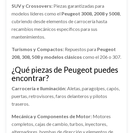
SUV y Crossovers:
Piezas garantizadas para
AMORTIGUADOR DELANTERO DERECHO usado.
Consultar
PEUGEOT 3008 GT LINE
modelos líderes como el
Peugeot 3008, 2008 y 5008
,
cubriendo desde elementos de carrocería hasta
Ref:
2257269
recambios mecánicos específicos para sus
mantenimientos.
Consultar
Turismos y Compactos:
Repuestos para
Peugeot
208, 308, 508 y modelos clásicos
como el 206 o 307.
¿Qué piezas de Peugeot puedes
encontrar?
MANGUETA DELANTERA IZQUIERDA
Carrocería e Iluminación:
Aletas, paragolpes, capós,
MANGUETA DELANTERA IZQUIERDA usado.
PEUGEOT 3008 GT LINE
puertas, retrovisores, faros delanteros y pilotos
traseros.
Ref:
2257284
Mecánica y Componentes de Motor:
Motores
Consultar
completos, cajas de cambio, turbos, inyectores,
alternadores, bombas de dirección y elementos de