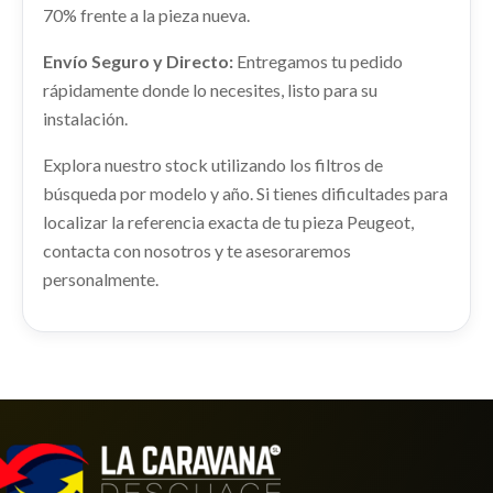
70% frente a la pieza nueva.
Envío Seguro y Directo:
Entregamos tu pedido
rápidamente donde lo necesites, listo para su
AMORTIGUADOR TRASERO DERECHO
instalación.
AMORTIGUADOR TRASERO DERECHO usado.
PEUGEOT 3008 GT LINE
Explora nuestro stock utilizando los filtros de
Ref:
2257271
búsqueda por modelo y año. Si tienes dificultades para
localizar la referencia exacta de tu pieza Peugeot,
Consultar
contacta con nosotros y te asesoraremos
personalmente.
TRANSMISION DELANTERA IZQUIERDA
TRANSMISION DELANTERA IZQUIERDA usado.
PEUGEOT 3008 GT LINE
Ref:
2257304