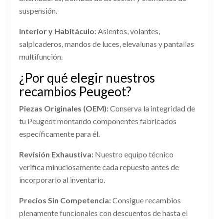
AMORTIGUADOR DELANTERO
suspensión.
IZQUIERDO
Interior y Habitáculo:
Asientos, volantes,
AMORTIGUADOR DELANTERO IZQUIERDO
usado.
salpicaderos, mandos de luces, elevalunas y pantallas
PEUGEOT 3008 GT LINE
multifunción.
Ref:
2257270
¿Por qué elegir nuestros
recambios Peugeot?
Consultar
Piezas Originales (OEM):
Conserva la integridad de
tu Peugeot montando componentes fabricados
específicamente para él.
TRANSMISION DELANTERA DERECHA
Revisión Exhaustiva:
Nuestro equipo técnico
TRANSMISION DELANTERA DERECHA usado.
verifica minuciosamente cada repuesto antes de
PEUGEOT 3008 GT LINE
incorporarlo al inventario.
Ref:
2257303
Precios Sin Competencia:
Consigue recambios
Consultar
plenamente funcionales con descuentos de hasta el