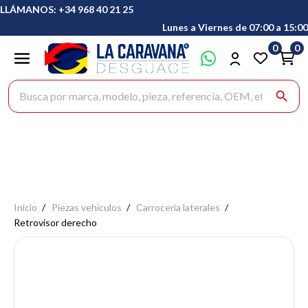
LLÁMANOS: +34 968 40 21 25
Lunes a Viernes de 07:00 a 15:00
0
0
Buscar productos
search
Inicio
Piezas vehículos
Carrocería laterales
Retrovisor derecho