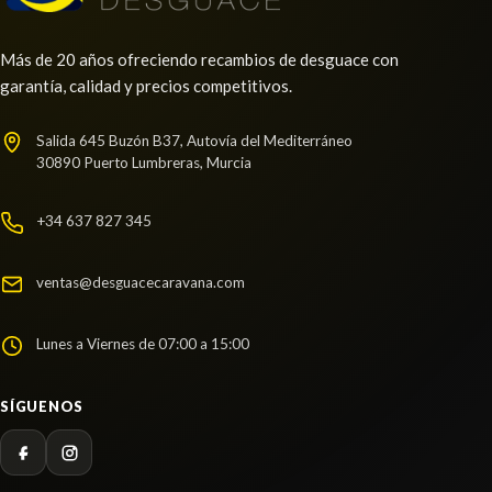
Consultar
Más de 20 años ofreciendo recambios de desguace con
garantía, calidad y precios competitivos.
AMORTIGUADOR TRASERO IZQUIERDO
Salida 645 Buzón B37, Autovía del Mediterráneo
AMORTIGUADOR TRASERO IZQUIERDO usado.
30890 Puerto Lumbreras, Murcia
PEUGEOT 3008 GT LINE
Ref:
2257272
+34 637 827 345
Consultar
ventas@desguacecaravana.com
Lunes a Viernes de 07:00 a 15:00
SÍGUENOS