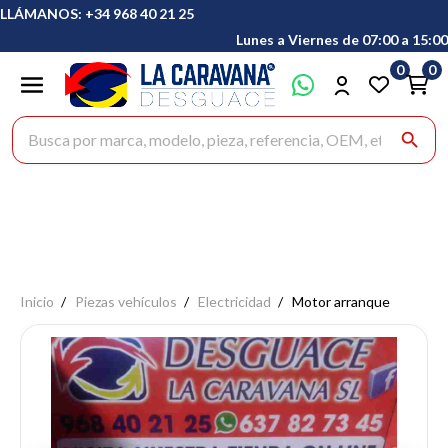
LLÁMANOS: +34 968 40 21 25
Lunes a Viernes de 07:00 a 15:00
0
0
Buscar productos
search
Inicio
Piezas vehículos
Electricidad
Motor arranque