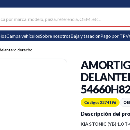
ar productos
ios
Campa vehículos
Sobre nosotros
Baja y tasación
Pago por TPV
delantero derecho
AMORTI
DELANTE
54660H8
Código: 2274196
OE
Descripción del pr
KIA STONIC (YB) 1.0 T