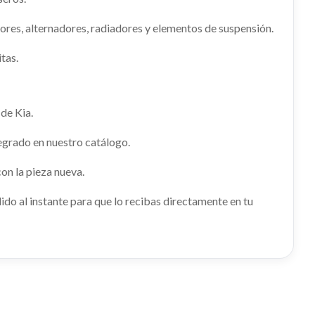
res, alternadores, radiadores y elementos de suspensión.
tas.
PUENTE TRASERO
de Kia.
egrado en nuestro catálogo.
PUENTE TRASERO usado.
KIA STONIC (YB) 1.0 T-GDI
on la pieza nueva.
Ref:
2274220
o al instante para que lo recibas directamente en tu
Consultar