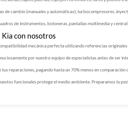
s de cambio (manuales y automáticas), turbocompresores, inyecto
uadros de instrumentos, botoneras, pantallas multimedia y centrali
 Kia con nosotros
 SUSPENSION DELANTERO
PUENTE DELANTERO
compatibilidad mecánica perfecta utilizando referencias originales 
ERDO
uciosamente por nuestro equipo de especialistas antes de ser int
PUENTE DELANTERO usado.
SUSPENSION DELANTERO
KIA STONIC (YB) 1.0 T-GDI
DO usado.
e tus reparaciones, pagando hasta un 70% menos en comparación c
IC (YB) 1.0 T-GDI
Ref:
2274219
74201
uestos funcionales protege el medio ambiente. Preparamos tu pedid
Consultar
Consultar