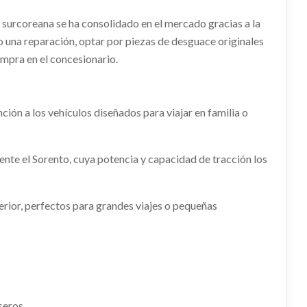
SALPICADERO 84710H8AB0WK usado.
...
KIA STONIC (YB) 1.0 T-GDI
 surcoreana se ha consolidado en el mercado gracias a la
RADIADOR AGUA 25310H8600
 una reparación, optar por piezas de desguace originales
Ref:
2274230
OEM:
84710H8AB0WK
ompra en el concesionario.
000WK
do.
RADIADOR AGUA 25310H8600 usado.
KIA STONIC (YB) 1.0 T-GDI
O
AMORTIGUADOR TRASERO
Consultar
IZQUIERDO
10
Ref:
2274225
OEM:
25310H8600
ión a los vehículos diseñados para viajar en familia o
ERECHO
AMORTIGUADOR TRASERO
IZQUIERDO usado.
Consultar
KIA STONIC (YB) 1.0 T-GDI
nte el Sorento, cuya potencia y capacidad de tracción los
Ref:
2274199
Consultar
erior, perfectos para grandes viajes o pequeñas
seros.