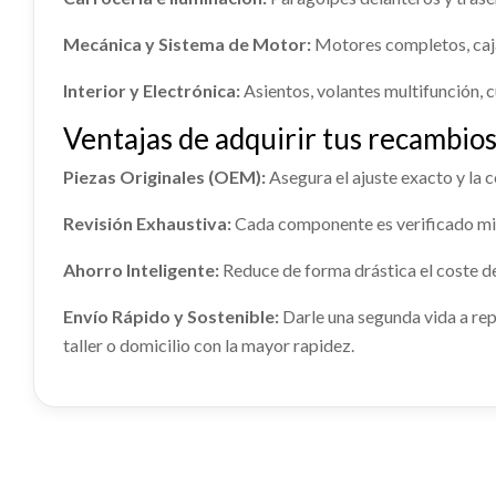
Consultar
Mecánica y Sistema de Motor:
Motores completos, caja
VOLANTE usado.
KIA STONIC (YB) 1.0 T-GDI
MOTOR COMPLETO G3LC /
Interior y Electrónica:
Asientos, volantes multifunción, c
58AQ104P00A
Ref:
2274233
Ventajas de adquirir tus recambios
MOTOR COMPLETO G3LC /
58AQ104P00A usado.
BRAZO SUSPENSION DELANTERO
BRAZO
Consultar
Piezas Originales (OEM):
Asegura el ajuste exacto y la 
KIA STONIC (YB) 1.0 T-GDI
DERECHO
IZQUI
Ref:
2274514
Revisión Exhaustiva:
Cada componente es verificado min
BRAZO SUSPENSION DELANTERO
BRAZO 
DERECHO usado.
IZQUIER
OEM:
G3LC / 58AQ104P00A
Ahorro Inteligente:
Reduce de forma drástica el coste d
KIA STONIC (YB) 1.0 T-GDI
KIA STON
Consultar
Ref:
2274200
Ref:
22
Envío Rápido y Sostenible:
Darle una segunda vida a rep
taller o domicilio con la mayor rapidez.
Consultar