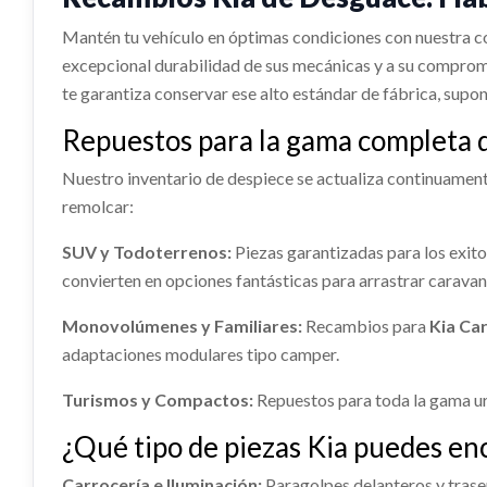
Ref:
22
AIRBAG CORTINA DELANTERO
AIRBAG
DERECHO usado.
IZQUIERD
Mantén tu vehículo en óptimas condiciones con nuestra 
AFORADOR
DEPOS
Consultar
KIA STONIC (YB) 1.0 T-GDI
KIA STON
excepcional durabilidad de sus mecánicas y a su compromi
429,2
31150H
te garantiza conservar ese alto estándar de fábrica, supo
Ref:
2274191
Ref:
22
AFORADOR usado.
DEPOSI
KIA STONIC (YB) 1.0 T-GDI
usado.
ABS 58920H8250
AMORT
Repuestos para la gama completa 
KIA STON
Consultar
IZQUIE
Ref:
2274190
Nuestro inventario de despiece se actualiza continuamente
Ref:
22
ABS 58920H8250 usado.
AMORTI
remolcar:
KIA STONIC (YB) 1.0 T-GDI
IZQUIERD
Consultar
KIA STON
SUV y Todoterrenos:
Piezas garantizadas para los exit
Ref:
2274189
OEM:
58920H8250
Ref:
22
convierten en opciones fantásticas para arrastrar caravan
TRANSMISION DELANTERA
Consultar
Monovolúmenes y Familiares:
Recambios para
Kia Car
IZQUIERDA 49500H8150SJ
adaptaciones modulares tipo camper.
TRANSMISION DELANTERA
IZQUIERDA... usado.
Turismos y Compactos:
Repuestos para toda la gama ur
KIA STONIC (YB) 1.0 T-GDI
¿Qué tipo de piezas Kia puedes en
Ref:
2274232
OEM:
49500H8150SJ
VOLANTE
Carrocería e Iluminación:
Paragolpes delanteros y trasero