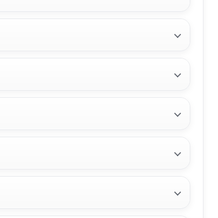
LLANTA 52910H8500
LLANTA 52910H8500 usado.
KIA STONIC (YB) 1.0 T-GDI
00
Ref:
2376933
OEM:
52910H8500