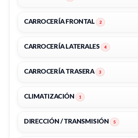
CARROCERÍA FRONTAL
2
CARROCERÍA LATERALES
4
CARROCERÍA TRASERA
3
LLANTA 52910H8500
LLANTA
CLIMATIZACIÓN
1
LLANTA 52910H8500 usado.
LLANTA 
KIA STONIC (YB) 1.0 T-GDI
KIA STON
PANEL FRONTAL 64101H8400
REFUE
DIRECCIÓN / TRANSMISIÓN
DELAN
5
Ref:
2319942
OEM:
52910H8500
Ref:
23
PANEL FRONTAL 64101H8400 usado.
REFUER
KIA STONIC (YB) 1.0 T-GDI
usado.