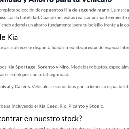
74515
OEM:
96550H8151FHV
 CORTINA DELANTERO
AIRBAG DELANTERO IZQUIERDO
O... usado.
usado.
completa selección de
repuestos Kia de segunda mano
. La marca
ITO COMBUSTIBLE
INTERCOOLER 2827004610
IC (YB) 1.0 T-GDI
shopping_cart
KIA STONIC (YB) 1.0 T-GDI
so con la fiabilidad. Cuando necesitas realizar un mantenimiento o
8 €
8000
niendo además un ahorro fundamental para tu bolsillo frente a la c
74192
OEM:
85010H8300
Ref:
2274193
OEM:
56900H8
INTERCOOLER 2827004610 usa
TO COMBUSTIBLE 31150H8000
KIA STONIC (YB) 1.0 T-GDI
IGUADOR DELANTERO
AMORTIGUADOR TRASER
de Kia
IC (YB) 1.0 T-GDI
Consultar
Consultar
RDO 54650H8200
DERECHO
Ref:
2274210
OEM:
28270046
 para ofrecerte disponibilidad inmediata, prestando especial atenc
74207
OEM:
31150H8000
GUADOR DELANTERO
AMORTIGUADOR TRASERO D
O... usado.
usado.
Consultar
IC (YB) 1.0 T-GDI
KIA STONIC (YB) 1.0 T-GDI
Consultar
osos
Kia Sportage, Sorento y Niro
. Modelos robustos, especialme
74197
OEM:
54650H8200
Ref:
2274198
as o remolques con total seguridad.
Consultar
Consultar
nival y Carens
. Vehículos reconocidos por su inmenso espacio int
bana, incluyendo el
Kia Ceed, Rio, Picanto y Stonic
.
contrar en nuestro stock?
s, aletas, capós, puertas, espejos retrovisores, faros y pilotos tra