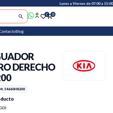
Lunes a Viernes de 07:00 a 15:00
0
0
search
Contacto
Blog
GUADOR
RO DERECHO
200
M: 54660H8200
oducto
-GDI