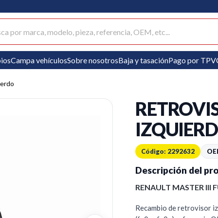
ar productos
ios
Campa vehículos
Sobre nosotros
Baja y tasación
Pago por TPV
ierdo
RETROVI
IZQUIERD
Código: 2292632
OE
Descripción del pr
RENAULT MASTER III F
Recambio de retrovisor iz