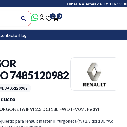
Lunes a Viernes de 07:00 a 15:00
0
0
search
Contacto
Blog
SOR
O 7485120982
M: 7485120982
oducto
URGONETA (FV) 2.3 DCI 130 FWD (FV0M, FV0Y)
quierdo para renault master iii furgoneta (fv) 2.3 dci 130 fwd