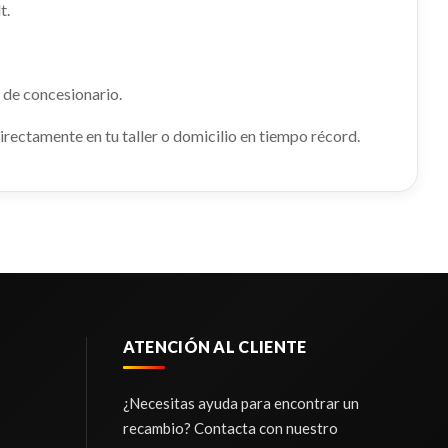
t.
NA
 de concesionario.
MOTOR
rectamente en tu taller o domicilio en tiempo récord.
 (FV)
ATENCIÓN AL CLIENTE
¿Necesitas ayuda para encontrar un
recambio? Contacta con nuestro