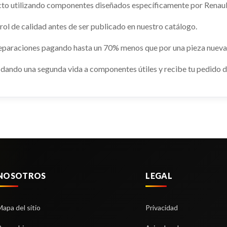
to utilizando componentes diseñados específicamente por Renaul
ol de calidad antes de ser publicado en nuestro catálogo.
 SUSPENSION DELANTERO
PUENTE DELANTERO / CU
reparaciones pagando hasta un 70% menos que por una pieza nueva
ERDO
MOTOR
SUSPENSION DELANTERO
PUENTE DELANTERO / CUNA 
dando una segunda vida a componentes útiles y recibe tu pedido di
DO usado.
usado.
 MASTER III FURGONETA (FV)
RENAULT MASTER III FURGONETA
130 FWD...
2.3 DCI 130 FWD...
92597
Ref:
2292624
Consultar
Consultar
NOSOTROS
LEGAL
Mapa del sitio
Privacidad