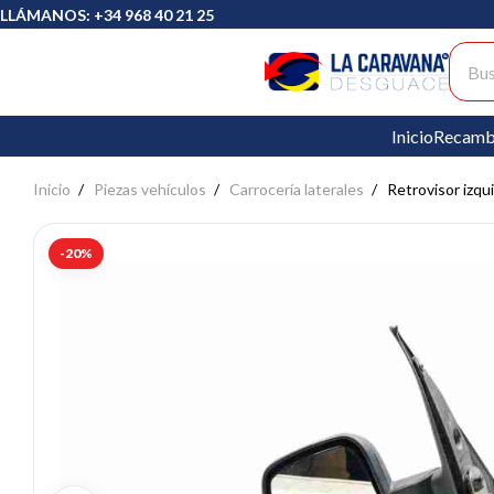
LLÁMANOS: +34 968 40 21 25
Busc
Inicio
Recamb
Inicio
Piezas vehículos
Carrocería laterales
Retrovisor izqu
-20%