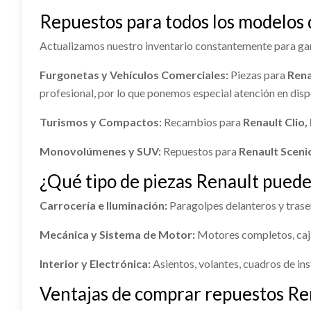
CERRADURA PUERTA TRASERA
MANETA
RENAULT MASTER III FURGONETA (FV)
RENAULT
ABS 476607611R
AMORT
Repuestos para todos los modelos
IZQUIERDA usado.
DERECHA
2.3 DCI 130 FWD...
2.3 DCI 
Consultar
DEREC
RENAULT MASTER III FURGONETA (FV)
RENAULT
Ref:
2292611
OEM:
144969388R
Ref:
22
Actualizamos nuestro inventario constantemente para gar
2.3 DCI 130 FWD...
2.3 DCI 
ABS 476607611R usado.
AMORTI
RENAULT MASTER III FURGONETA (FV)
DERECHO
Ref:
2292605
Ref:
22
Furgonetas y Vehículos Comerciales:
Piezas para
Rena
2.3 DCI 130 FWD...
Consultar
RENAULT
88,22
profesional, por lo que ponemos especial atención en dis
2.3 DCI 
Ref:
2292588
OEM:
476607611R
Consultar
Ref:
22
Turismos y Compactos:
Recambios para
Renault Clio
Consultar
Monovolúmenes y SUV:
Repuestos para
Renault Sceni
¿Qué tipo de piezas Renault puede
Carrocería e Iluminación:
Paragolpes delanteros y trasero
Mecánica y Sistema de Motor:
Motores completos, caja
AIRBAG DELANTERO IZQUIERDO
Interior y Electrónica:
Asientos, volantes, cuadros de ins
7485153039 / 985701757R
AIRBAG DELANTERO IZQUIERDO...
Ventajas de comprar repuestos Ren
usado.