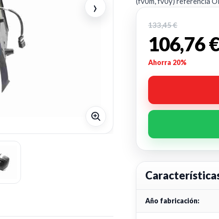
›
(fv0m, fv0y) referenci
133,45 €
106,76 
Ahorra 20%
Característica
Año fabricación: