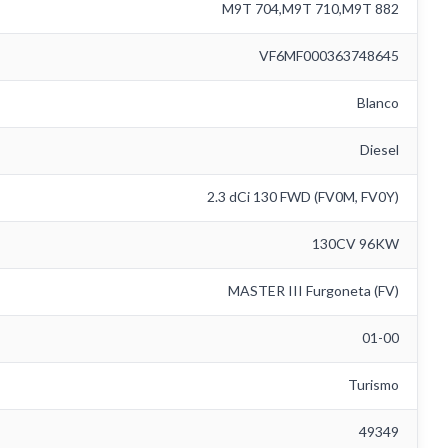
M9T 704,M9T 710,M9T 882
VF6MF000363748645
Blanco
Diesel
2.3 dCi 130 FWD (FV0M, FV0Y)
130CV 96KW
MASTER III Furgoneta (FV)
01-00
Turismo
49349