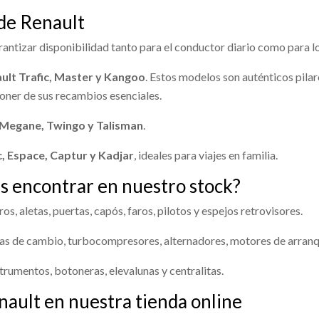
Ref:
2292615
OEM:
82003105
 EXTERIOR CORREDERA
MANETA EXTERIOR DELANTER
 MASTER III FURGONETA (FV)
RENAULT MASTER III FURGONETA
IGUADOR DELANTERO
AMORTIGUADOR DELANT
 de Renault
 usado.
DERECHA... usado.
130 FWD...
2.3 DCI 130 FWD...
HO 543029774R
IZQUIERDO 543029774R
 MASTER III FURGONETA (FV)
RENAULT MASTER III FURGONETA
Consultar
Consultar
92630
OEM:
214108535R
Ref:
2382040
OEM:
M9TC7
antizar disponibilidad tanto para el conductor diario como para 
130 FWD...
2.3 DCI 130 FWD...
GUADOR DELANTERO
AMORTIGUADOR DELANTERO
... usado.
IZQUIERDO... usado.
92612
Ref:
2292613
OEM:
80607302
ult Trafic, Master y Kangoo
. Estos modelos son auténticos pila
shopping_cart
Consultar
 MASTER III FURGONETA (FV)
RENAULT MASTER III FURGONETA
 €
poner de sus recambios esenciales.
130 FWD...
2.3 DCI 130 FWD...
Consultar
Consultar
92591
OEM:
543029774R
Ref:
2292592
OEM:
54302977
, Megane, Twingo y Talisman
.
c, Espace, Captur y Kadjar
, ideales para viajes en familia.
Consultar
Consultar
s encontrar en nuestro stock?
s, aletas, puertas, capós, faros, pilotos y espejos retrovisores.
s de cambio, turbocompresores, alternadores, motores de arranq
trumentos, botoneras, elevalunas y centralitas.
ault en nuestra tienda online