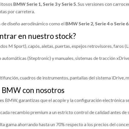
xitosos
BMW Serie 1, Serie 3 y Serie 5
. Sus versiones con carroc
Consultar
Consultar
tas por carretera.
 de diseño aerodinámico como el
BMW Serie 2, Serie 4 o Serie 6
MA NAVEGACION GPS
CENTRALITA AIRBAG
trar en nuestro stock?
 NAVEGACION GPS usado.
CENTRALITA AIRBAG usado.
s M Sport), capós, aletas, puertas, espejos retrovisores, faros (
IE 2 ACTIVE TOURER (F45)
BMW SERIE 2 ACTIVE TOURER (F
OL DERECHO
PARASOL IZQUIERDO
DVANTAGE
216D ADVANTAGE
automáticas (Steptronic) y manuales, sistemas de tracción xDrive
36228
Ref:
2236169
L DERECHO usado.
PARASOL IZQUIERDO usado.
IE 2 ACTIVE TOURER (F45)
BMW SERIE 2 ACTIVE TOURER (F
DVANTAGE
216D ADVANTAGE
Consultar
Consultar
A DELANTERA DERECHA
PUERTA TRASERA IZQUIE
ifunción, cuadros de instrumentos, pantallas del sistema iDrive, m
94230
41009631839
36214
Ref:
2236215
os BMW con nosotros
 DELANTERA DERECHA
PUERTA TRASERA IZQUIERDA
 SUSPENSION DELANTERO
FRENO DE MANO ELECTRI
4230 usado.
41009631839 usado.
Consultar
Consultar
les BMW, garantizas que el acople y la configuración electrónica s
ERDO
IE 2 ACTIVE TOURER (F45)
BMW SERIE 2 ACTIVE TOURER (F
DVANTAGE
216D ADVANTAGE
FRENO DE MANO ELECTRICO us
SUSPENSION DELANTERO
cada recambio premium a un estricto control de calidad antes de
BMW SERIE 2 ACTIVE TOURER (F
DO usado.
36219
OEM:
41517294230
Ref:
2236222
OEM:
41009631
216D ADVANTAGE
IE 2 ACTIVE TOURER (F45)
lta gama ahorrando hasta un 70% respecto a los precios del concesi
DVANTAGE