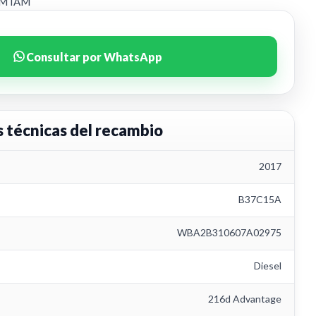
EM IAM
Consultar por WhatsApp
s técnicas del recambio
2017
B37C15A
WBA2B310607A02975
Diesel
216d Advantage