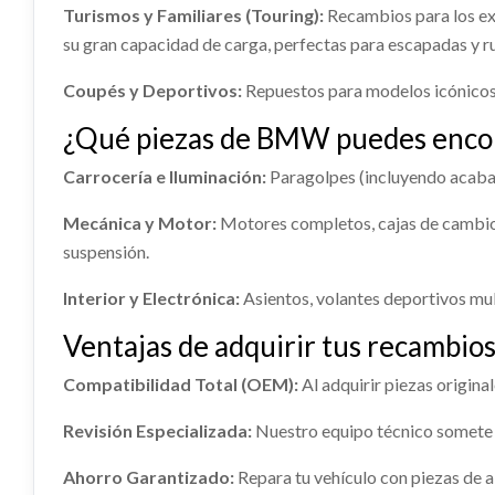
TRANSMISION DELANTERA
Turismos y Familiares (Touring):
Recambios para los e
Consultar
IZQUIERDA
su gran capacidad de carga, perfectas para escapadas y ru
TRANSMISION DELANTERA IZQUIERDA
Coupés y Deportivos:
Repuestos para modelos icónicos
usado.
SISTEMA AUDIO / RADIO CD
SISTE
BMW SERIE 2 ACTIVE TOURER (F45)
¿Qué piezas de BMW puedes encon
216D ADVANTAGE
SISTEMA AUDIO / RADIO CD usado.
SISTEMA
Ref:
2345900
Carrocería e Iluminación:
Paragolpes (incluyendo acabado
BMW SERIE 2 ACTIVE TOURER (F45)
BMW SER
MANETA INTERIOR DELANTERA
PARAS
216D ADVANTAGE
216D A
IZQUIERDA
Mecánica y Motor:
Motores completos, cajas de cambio 
Consultar
Ref:
2236227
Ref:
22
PARASO
MANETA INTERIOR DELANTERA
suspensión.
BMW SER
IZQUIERDA usado.
216D A
Consultar
MANETA EXTERIOR DELANTERA
PUERT
BMW SERIE 2 ACTIVE TOURER (F45)
Interior y Electrónica:
Asientos, volantes deportivos mult
216D ADVANTAGE
IZQUIERDA
415172
Ref:
22
Ventajas de adquirir tus recambi
Ref:
2236207
MANETA EXTERIOR DELANTERA
PUERTA
BRAZO SUSPENSION DELANTERO
BRAZO
IZQUIERDA usado.
4151729
Compatibilidad Total (OEM):
Al adquirir piezas origina
DERECHO
IZQUI
BMW SERIE 2 ACTIVE TOURER (F45)
BMW SER
Consultar
216D ADVANTAGE
216D A
BRAZO SUSPENSION DELANTERO
BRAZO 
Revisión Especializada:
Nuestro equipo técnico somete 
DERECHO usado.
IZQUIER
Ref:
2236205
Ref:
22
BMW SERIE 2 ACTIVE TOURER (F45)
BMW SER
Ahorro Garantizado:
Repara tu vehículo con piezas de a
216D ADVANTAGE
216D A