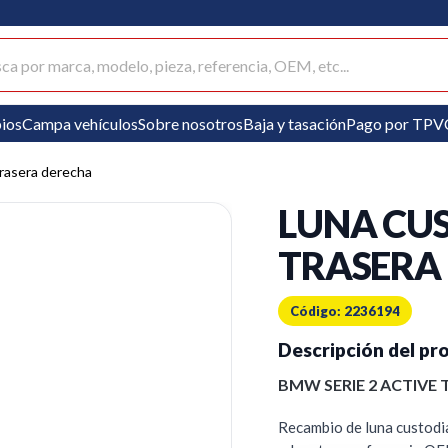
ar productos
ios
Campa vehículos
Sobre nosotros
Baja y tasación
Pago por TPV
trasera derecha
LUNA CU
TRASERA
Código: 2236194
Descripción del pr
BMW SERIE 2 ACTIVE 
Recambio de luna custodia