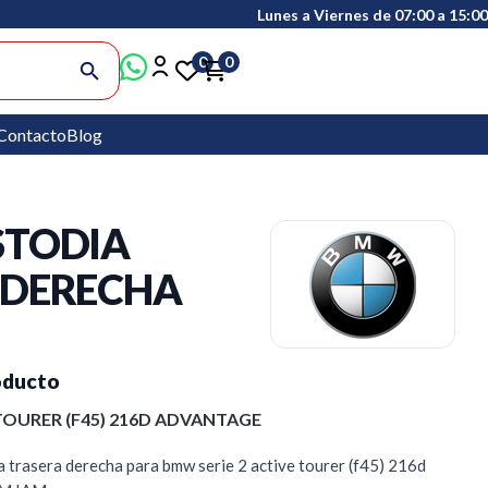
Lunes a Viernes de 07:00 a 15:00
0
0
search
Contacto
Blog
STODIA
 DERECHA
oducto
TOURER (F45) 216D ADVANTAGE
 trasera derecha para bmw serie 2 active tourer (f45) 216d