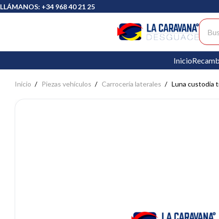
LLÁMANOS: +34 968 40 21 25
Busc
Inicio
Recamb
Inicio
Piezas vehículos
Carrocería laterales
Luna custodia 